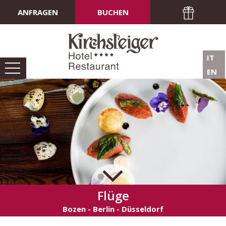
ANFRAGEN
BUCHEN
IT
EN
Flüge
Bozen - Berlin - Düsseldorf