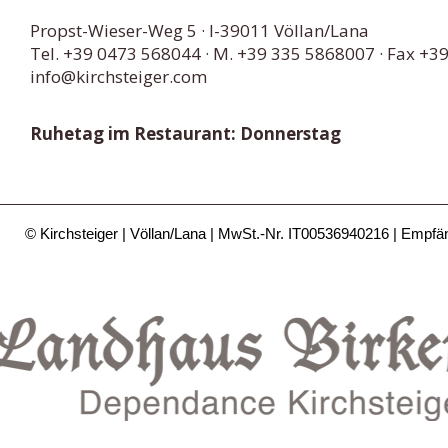
Propst-Wieser-Weg 5
· I-
39011
Völlan/Lana
Tel.
+39 0473 568044
·
M. +39 335 5868007
· Fax +3
info@kirchsteiger.com
Ruhetag im Restaurant: Donnerstag
© Kirchsteiger
Völlan/Lana
MwSt.-Nr. IT00536940216
Empfä