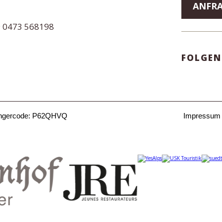
ANFR
9 0473 568198
FOLGEN
ngercode: P62QHVQ
Impressum