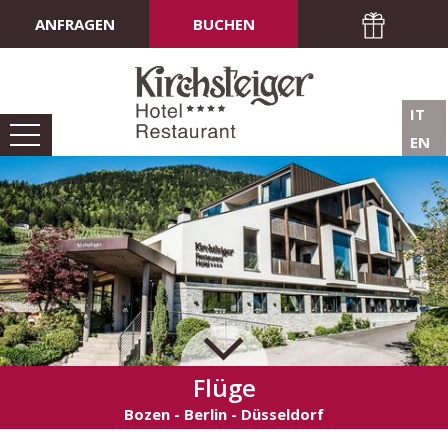
ANFRAGEN
BUCHEN
IT
EN
Flüge
Bozen - Berlin - Düsseldorf